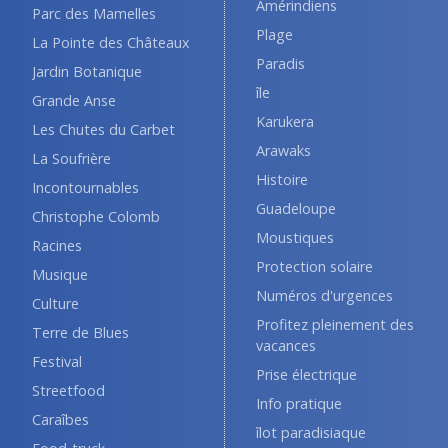
Amérindiens
Parc des Mamelles
Plage
La Pointe des Châteaux
Paradis
Jardin Botanique
île
Grande Anse
Karukera
Les Chutes du Carbet
Arawaks
La Soufrière
Histoire
Incontournables
Guadeloupe
Christophe Colomb
Moustiques
Racines
Protection solaire
Musique
Numéros d'urgences
Culture
Profitez pleinement des
Terre de Blues
vacances
Festival
Prise électrique
Streetfood
Info pratique
Caraîbes
îlot paradisiaque