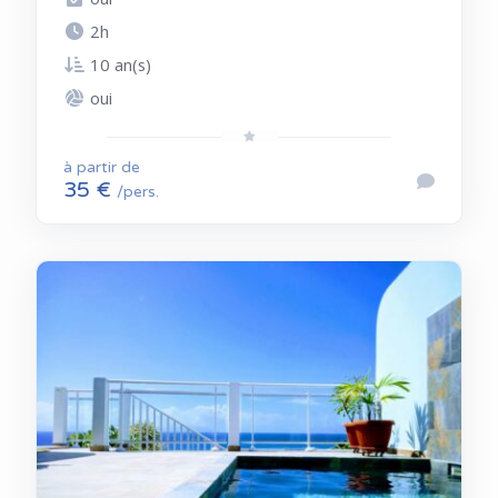
2h
10 an(s)
oui
à partir de
35 €
/pers.