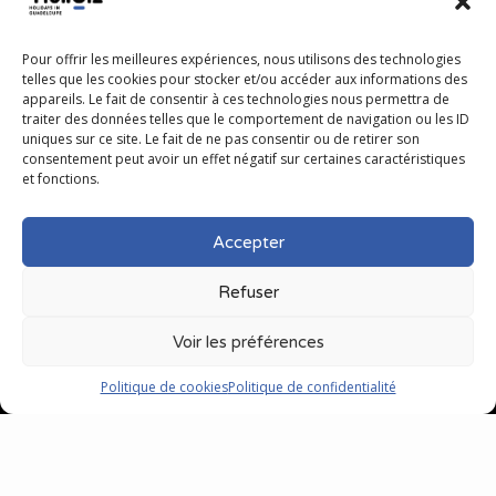
Annonces certifiées par HoliGiz
Pour offrir les meilleures expériences, nous utilisons des technologies
telles que les cookies pour stocker et/ou accéder aux informations des
appareils. Le fait de consentir à ces technologies nous permettra de
Informations légales
traiter des données telles que le comportement de navigation ou les ID
uniques sur ce site. Le fait de ne pas consentir ou de retirer son
Conditions Générales d’Utilisation (CGU)
consentement peut avoir un effet négatif sur certaines caractéristiques
et fonctions.
Conditions Générales de Vente (CGV)
Mentions légales
Accepter
Politique de confidentialité
Politique de cookies (UE)
Refuser
Voir les préférences
Politique de cookies
Politique de confidentialité
Copyright © 2024
HoliGiz®
, tous droits
réservés | Réalisé avec fierté en
Guadeloupe par
Acide.Design