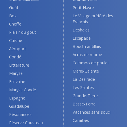
Goût
Petit Havre
Box
Le Village préféré des
Français
Cheffe
Deshaies
Plaisir du goüt
Escapade
Cuisine
Boudin antillais
Aéroport
Acras de morue
Condé
Colombo de poulet
Littérature
Marie-Galante
Maryse
La Désirade
Ecrivaine
Les Saintes
Maryse Condé
Grande-Terre
Espagne
Basse-Terre
Guadalupe
Vacances sans souci
Résonances
Caraïbes
Réserve Cousteau