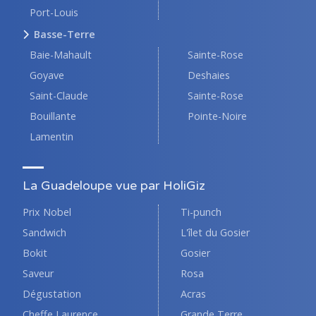
Port-Louis
Basse-Terre
Baie-Mahault
Sainte-Rose
Goyave
Deshaies
Saint-Claude
Sainte-Rose
Bouillante
Pointe-Noire
Lamentin
La Guadeloupe vue par HoliGiz
Prix Nobel
Ti-punch
Sandwich
L'îlet du Gosier
Bokit
Gosier
Saveur
Rosa
Dégustation
Acras
Cheffe Laurence
Grande Terre